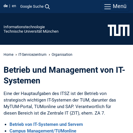
Menü
de
en
Google Suche
Informationstechnologie
Technische Universität München
Home
IT-Servicezentrum
Organisation
Betrieb und Management von IT-
Systemen
Eine der Hauptaufgaben des ITSZ ist der Betrieb von
strategisch wichtigen IT-Systemen der TUM, darunter das
MyTUM-Portal, TUMonline und SAP. Verantwortlich für
diesen Bereich ist die Zentrale IT (ZIT), ehem. ZA 7.
Betrieb von IT-Systemen und Servern
Campus Management/TUMonline