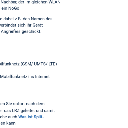
r Nachbar, der im gleichen WLAN
s ein NoGo.
nd dabei z.B. den Namen des
rbindet sich ihr Gerät
Angreifers geschickt.
obilfunknetz (GSM/ UMTS/ LTE)
 Mobilfunknetz ins Internet
ieren Sie sofort nach dem
r das LRZ geleitet und damit
Siehe auch
Was ist Split-
sen kann.