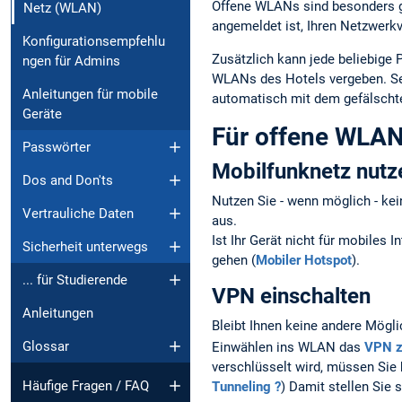
Offene WLANs sind besonders ge
Netz (WLAN)
angemeldet ist, Ihren Netzwerk
Konfigurationsempfehlu
Zusätzlich kann jede beliebige
ngen für Admins
WLANs des Hotels vergeben. Sen
Anleitungen für mobile
automatisch mit dem gefälschte
Geräte
Für offene WLANs
Passwörter
Mobilfunknetz nutz
Dos and Don'ts
Nutzen Sie - wenn möglich - ke
Vertrauliche Daten
aus.
Ist Ihr Gerät nicht für mobiles 
Sicherheit unterwegs
gehen (
Mobiler Hotspot
).
... für Studierende
VPN einschalten
Anleitungen
Bleibt Ihnen keine andere Möglic
Glossar
Einwählen ins WLAN das
VPN 
verschlüsselt wird, müssen Sie 
Häufige Fragen / FAQ
Tunneling ?
) Damit stellen Sie 