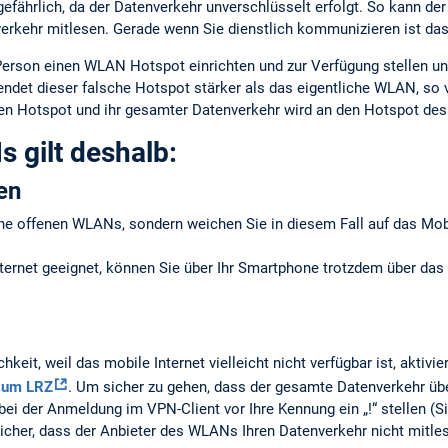
fährlich, da der Datenverkehr unverschlüsselt erfolgt. So kann de
verkehr mitlesen. Gerade wenn Sie dienstlich kommunizieren ist da
 Person einen WLAN Hotspot einrichten und zur Verfügung stellen u
det dieser falsche Hotspot stärker als das eigentliche WLAN, so ve
n Hotspot und ihr gesamter Datenverkehr wird an den Hotspot des 
 gilt deshalb:
en
ine offenen WLANs, sondern weichen Sie in diesem Fall auf das M
Internet geeignet, können Sie über Ihr Smartphone trotzdem über das
hkeit, weil das mobile Internet vielleicht nicht verfügbar ist, aktiv
zum LRZ
. Um sicher zu gehen, dass der gesamte Datenverkehr übe
bei der Anmeldung im VPN-Client vor Ihre Kennung ein „!“ stellen (
sicher, dass der Anbieter des WLANs Ihren Datenverkehr nicht mitle