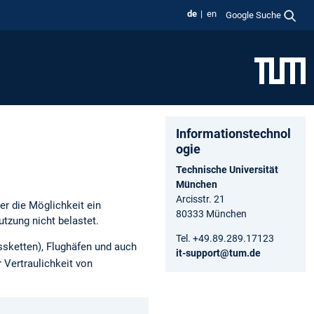
de
en
Google Suche
Informationstechnol
ogie
Technische Universität
München
Arcisstr. 21
er die Möglichkeit ein
80333 München
tzung nicht belastet.
Tel. +49.89.289.17123
ssketten), Flughäfen und auch
it-support@tum.de
 Vertraulichkeit von