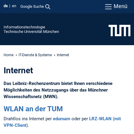
Menü
de
en
Google Suche
Informationstechnologie
Technische Universität München
Home
IT-Dienste & Systeme
Internet
Internet
Das Leibniz-Rechenzentrum bietet Ihnen verschiedene
Möglichkeiten des Netzzugangs über das Münchner
Wissenschaftsnetz (MWN).
WLAN an der TUM
Drahtlos ins Internet per
eduroam
oder per
LRZ-WLAN (mit
VPN-Client)
.