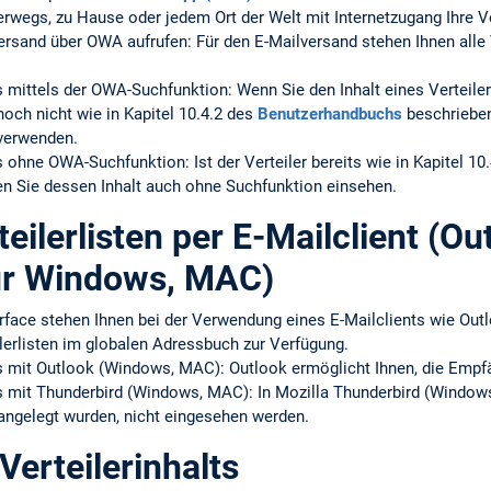
rwegs, zu Hause oder jedem Ort der Welt mit Internetzugang Ihre Ve
lversand über OWA aufrufen: Für den E-Mailversand stehen Ihnen alle 
s mittels der OWA-Suchfunktion: Wenn Sie den Inhalt eines Verteil
och nicht wie in Kapitel 10.4.2 des
Benutzerhandbuchs
beschrieben
 verwenden.
s ohne OWA-Suchfunktion: Ist der Verteiler bereits wie in Kapitel 10
en Sie dessen Inhalt auch ohne Suchfunktion einsehen.
eilerlisten per E-Mailclient (Ou
ür Windows, MAC)
face stehen Ihnen bei der Verwendung eines E-Mailclients wie Outl
lerlisten im globalen Adressbuch zur Verfügung.
s mit Outlook (Windows, MAC): Outlook ermöglicht Ihnen, die Empfä
ts mit Thunderbird (Windows, MAC): In Mozilla Thunderbird (Window
 angelegt wurden, nicht eingesehen werden.
Verteilerinhalts