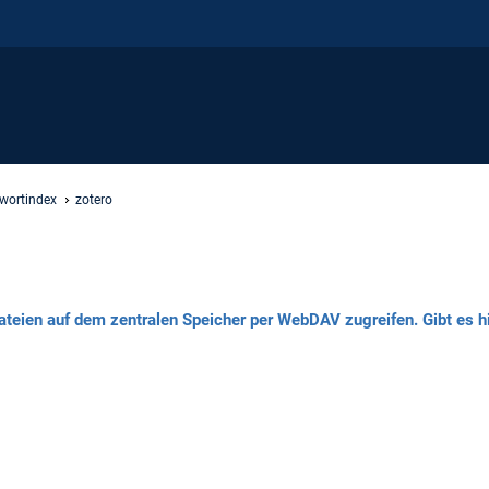
hwortindex
zotero
ateien auf dem zentralen Speicher per WebDAV zugreifen. Gibt es h