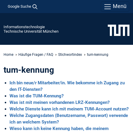
Menü
Google Suche
Informationstechnologie
Technische Universität München
Home
Häufige Fragen / FAQ
Stichwortindex
tum-kennung
tum-kennung
Ich bin neue/r Mitarbeiter/in. Wie bekomme ich Zugang zu
den IT-Diensten?
Was ist die TUM-Kennung?
Was ist mit meinen vorhandenen LRZ-Kennungen?
Welche Dienste kann ich mit meinem TUM-Account nutzen?
Welche Zugangsdaten (Benutzername, Passwort) verwende
ich an welchem System?
Wieso kann ich keine Kennung haben, die meinem