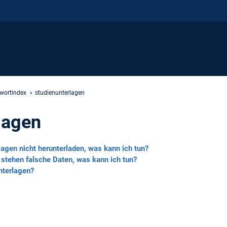
hwortindex
studienunterlagen
lagen
agen nicht herunterladen, was kann ich tun?
 stehen falsche Daten, was kann ich tun?
nterlagen?