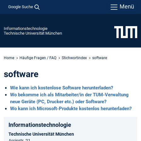
Menü
Google Suche
Informationstechnologie
Technische Universität München
Home
Häufige Fragen / FAQ
Stichwortindex
software
software
Wie kann ich kostenlose Software herunterladen?
Wo bekomme ich als Mitarbeiter/in der TUM-Verwaltung
neue Geräte (PC, Drucker etc.) oder Software?
Wo kann ich Microsoft-Produkte kostenlos herunterladen?
Informationstechnologie
Technische Universität München
Arcisstr. 21