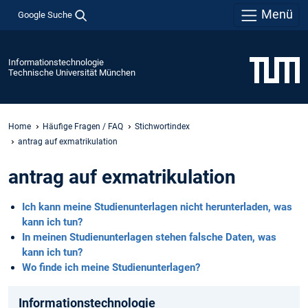
Menü
Google Suche
Informationstechnologie
Technische Universität München
Home
Häufige Fragen / FAQ
Stichwortindex
antrag auf exmatrikulation
antrag auf exmatrikulation
Ich kann meine Studienunterlagen nicht herunterladen, was
kann ich tun?
In meinen Studienunterlagen stehen falsche Daten, was
kann ich tun?
Wo finde ich meine Studienunterlagen?
Informationstechnologie