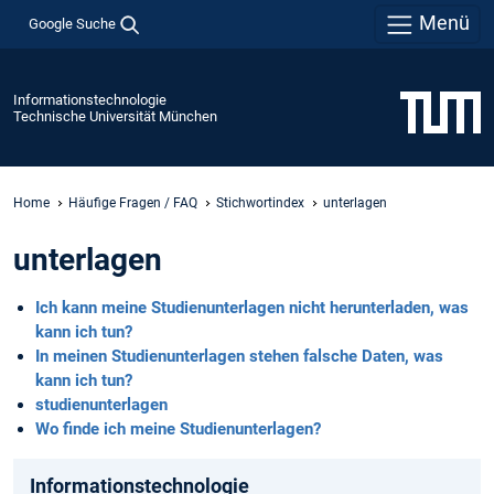
Menü
Google Suche
Informationstechnologie
Technische Universität München
Home
Häufige Fragen / FAQ
Stichwortindex
unterlagen
unterlagen
Ich kann meine Studienunterlagen nicht herunterladen, was
kann ich tun?
In meinen Studienunterlagen stehen falsche Daten, was
kann ich tun?
studienunterlagen
Wo finde ich meine Studienunterlagen?
Informationstechnologie